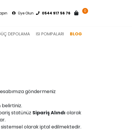
0
Yapın
Üye Olun
0544 917 56 76
GÜÇ DEPOLAMA
ISI POMPALARI
BLOG
a hesabımıza göndermeniz
elirtiniz.
pariş statünüz
Sipariş Alındı
olarak
ar.
z sistemsel olarak iptal edilmektedir.