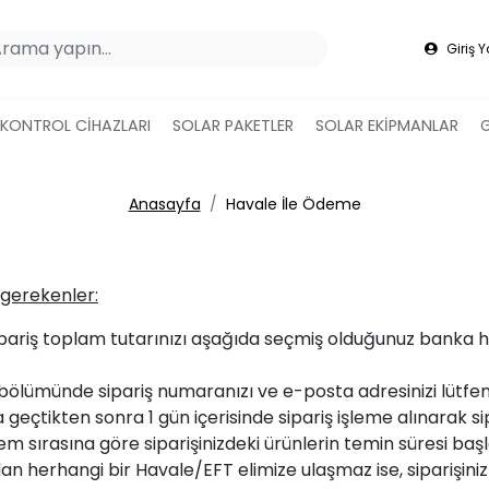
Giriş 
 KONTROL CİHAZLARI
SOLAR PAKETLER
SOLAR EKİPMANLAR
Anasayfa
Havale İle Ödeme
 gerekenler:
, sipariş toplam tutarınızı aşağıda seçmiş olduğunuz bank
ölümünde sipariş numaranızı ve e-posta adresinizi lütfen b
çtikten sonra 1 gün içerisinde sipariş işleme alınarak si
 sırasına göre siparişinizdeki ürünlerin temin süresi başl
zdan herhangi bir Havale/EFT elimize ulaşmaz ise, siparişini