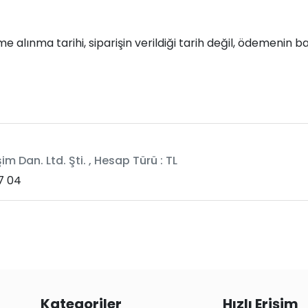
eme alınma tarihi, siparişin verildiği tarih değil, ödemenin
m Dan. Ltd. Şti. , Hesap Türü : TL
7 04
Kategoriler
Hızlı Erişim