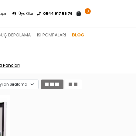
0
Yapın
Üye Olun
0544 917 56 76
GÜÇ DEPOLAMA
ISI POMPALARI
BLOG
Panoları