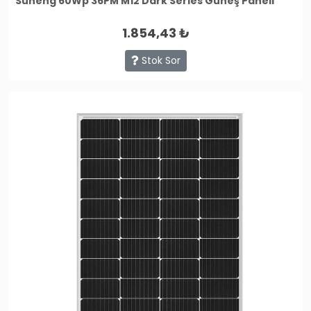
Suneng 60Wp 36PM M12 Dark Series Güneş Paneli
1.854,43 ₺
Stok Sor