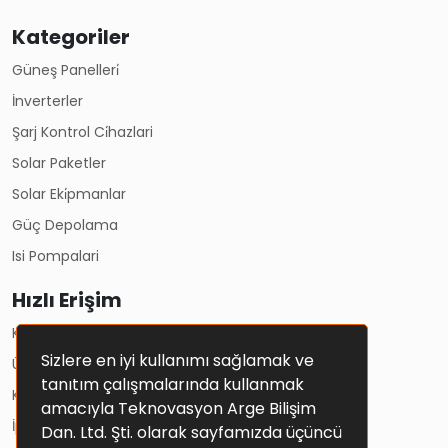
Kategoriler
Güneş Panelleri̇
İnverterler
Şarj Kontrol Ci̇hazlari
Solar Paketler
Solar Eki̇pmanlar
Güç Depolama
Isi Pompalari
Hızlı Erişim
Kullanım Koşulları
Sizlere en iyi kullanımı sağlamak ve
Üyelik Sözleşmesi
tanıtım çalışmalarında kullanmak
Kişisel Verilerin Korunması Ve Gizlilik Politikası
amacıyla Teknovasyon Arge Bilişim
İptal Ve İade Şartları
Dan. Ltd. Şti. olarak sayfamızda üçüncü