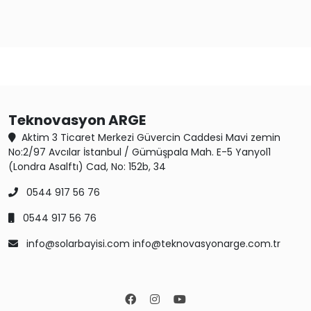
Teknovasyon ARGE
Aktim 3 Ticaret Merkezi Güvercin Caddesi Mavi zemin
No:2/97 Avcılar İstanbul / Gümüşpala Mah. E-5 Yanyol1
(Londra Asalftı) Cad, No: 152b, 34
0544 917 56 76
0544 917 56 76
info@solarbayisi.com info@teknovasyonarge.com.tr