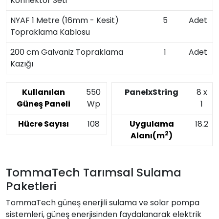
Konnektör Seti
NYAF 1 Metre (16mm - Kesit)
5
Adet
Topraklama Kablosu
200 cm Galvaniz Topraklama
1
Adet
Kazığı
Kullanılan
550
PanelxString
8 x
Güneş Paneli
Wp
1
Hücre Sayısı
108
Uygulama
18.2
2
Alanı(m
)
TommaTech Tarımsal Sulama
Paketleri
TommaTech güneş enerjili sulama ve solar pompa
sistemleri, güneş enerjisinden faydalanarak elektrik