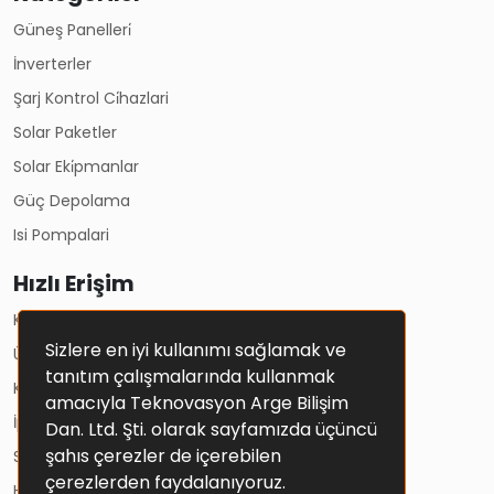
Güneş Panelleri̇
İnverterler
Şarj Kontrol Ci̇hazlari
Solar Paketler
Solar Eki̇pmanlar
Güç Depolama
Isi Pompalari
Hızlı Erişim
Kullanım Koşulları
Sizlere en iyi kullanımı sağlamak ve
Üyelik Sözleşmesi
tanıtım çalışmalarında kullanmak
Kişisel Verilerin Korunması Ve Gizlilik Politikası
amacıyla Teknovasyon Arge Bilişim
İptal Ve İade Şartları
Dan. Ltd. Şti. olarak sayfamızda üçüncü
şahıs çerezler de içerebilen
Solar Sistemler
çerezlerden faydalanıyoruz.
Hesap Bilgileri