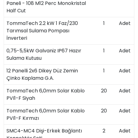
Paneli - 108 M12 Perc Monokristal
Half Cut
TommaTech 2.2 kW 1 Faz/230
1
Adet
Tarımsal Sulama Pompası
İnverteri
0,75-5,5kW Galvaniz IP67 Hazır
1
Adet
Sulama Kutusu
12 Panelli 2x6 Dikey Düz Zemin
1
Adet
Çinko Kaplama G.A.
TommaTech 6,0mm Solar Kablo
20
Adet
PVI1-F Siyah
TommaTech 6,0mm Solar Kablo
20
Adet
PVI1-F Kırmızı
SMC4-MC4 Dişi-Erkek Bağlantı
2
Adet