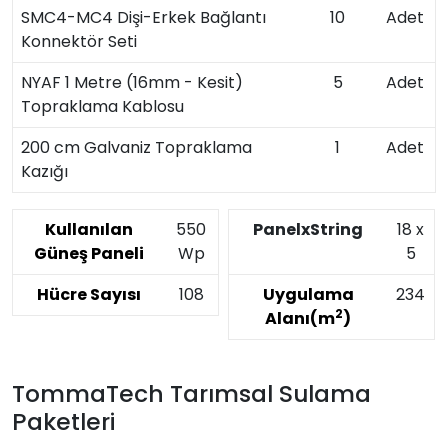
SMC4-MC4 Dişi-Erkek Bağlantı
10
Adet
Konnektör Seti
NYAF 1 Metre (16mm - Kesit)
5
Adet
Topraklama Kablosu
200 cm Galvaniz Topraklama
1
Adet
Kazığı
Kullanılan
550
PanelxString
18 x
Güneş Paneli
Wp
5
Hücre Sayısı
108
Uygulama
234
2
Alanı(m
)
TommaTech Tarımsal Sulama
Paketleri