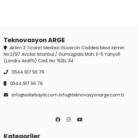
Teknovasyon ARGE
Aktim 3 Ticaret Merkezi Güvercin Caddesi Mavi zemin
No:2/97 Avcılar İstanbul / Gümüşpala Mah. E-5 Yanyol1
(Londra Asalftı) Cad, No: 152b, 34
0544 917 56 76
0544 917 56 76
info@solarbayisi.com info@teknovasyonarge.com.tr
Kategoriler