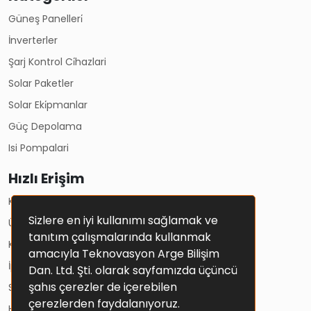
Güneş Panelleri̇
İnverterler
Şarj Kontrol Ci̇hazlari
Solar Paketler
Solar Eki̇pmanlar
Güç Depolama
Isi Pompalari
Hızlı Erişim
Kullanım Koşulları
Sizlere en iyi kullanımı sağlamak ve
Üyelik Sözleşmesi
tanıtım çalışmalarında kullanmak
Kişisel Verilerin Korunması Ve Gizlilik Politikası
amacıyla Teknovasyon Arge Bilişim
İptal Ve İade Şartları
Dan. Ltd. Şti. olarak sayfamızda üçüncü
şahıs çerezler de içerebilen
Solar Sistemler
çerezlerden faydalanıyoruz.
Hesap Bilgileri