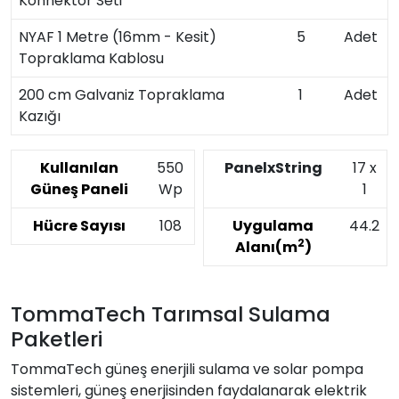
Konnektör Seti
NYAF 1 Metre (16mm - Kesit)
5
Adet
Topraklama Kablosu
200 cm Galvaniz Topraklama
1
Adet
Kazığı
Kullanılan
550
PanelxString
17 x
Güneş Paneli
Wp
1
Hücre Sayısı
108
Uygulama
44.2
2
Alanı(m
)
TommaTech Tarımsal Sulama
Paketleri
TommaTech güneş enerjili sulama ve solar pompa
sistemleri, güneş enerjisinden faydalanarak elektrik