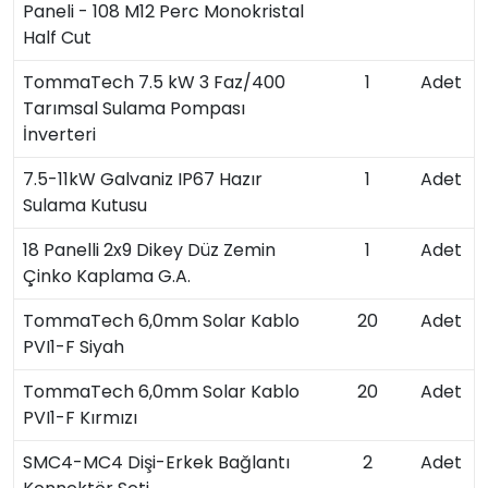
Paneli - 108 M12 Perc Monokristal
Half Cut
TommaTech 7.5 kW 3 Faz/400
1
Adet
Tarımsal Sulama Pompası
İnverteri
7.5-11kW Galvaniz IP67 Hazır
1
Adet
Sulama Kutusu
18 Panelli 2x9 Dikey Düz Zemin
1
Adet
Çinko Kaplama G.A.
TommaTech 6,0mm Solar Kablo
20
Adet
PVI1-F Siyah
TommaTech 6,0mm Solar Kablo
20
Adet
PVI1-F Kırmızı
SMC4-MC4 Dişi-Erkek Bağlantı
2
Adet