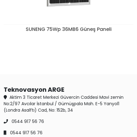
SUNENG 75Wp 36MB6 Güneş Paneli
Teknovasyon ARGE
Aktim 3 Ticaret Merkezi Güvercin Caddesi Mavi zemin
No:2/97 Avcılar İstanbul / Gümüşpala Mah. E-5 Yanyol1
(Londra Asalftı) Cad, No: 152b, 34
0544 917 56 76
0544 917 56 76