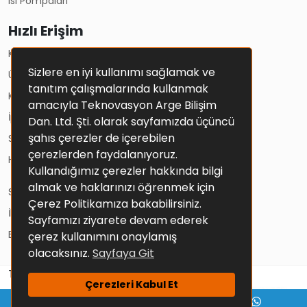
Isi Pompalari
Hızlı Erişim
Kullanım Koşulları
Sizlere en iyi kullanımı sağlamak ve
Üyelik Sözleşmesi
tanıtım çalışmalarında kullanmak
Kişisel Verilerin Korunması Ve Gizlilik Politikası
amacıyla Teknovasyon Arge Bilişim
İptal Ve İade Şartları
Dan. Ltd. Şti. olarak sayfamızda üçüncü
şahıs çerezler de içerebilen
Solar Sistemler
çerezlerden faydalanıyoruz.
Hesap Bilgileri
Kullandığımız çerezler hakkında bilgi
almak ve haklarınızı öğrenmek için
Sepetim
Çerez Politikamıza bakabilirsiniz.
İletişim
Sayfamızı ziyarete devam ederek
Blog
çerez kullanımını onaylamış
olacaksınız.
Sayfaya Git
Tüm Hakları Saklıdır.
Çerezleri Kabul Et