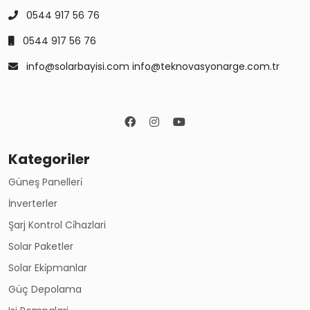
0544 917 56 76
0544 917 56 76
info@solarbayisi.com info@teknovasyonarge.com.tr
Kategoriler
Güneş Panelleri̇
İnverterler
Şarj Kontrol Ci̇hazlari
Solar Paketler
Solar Eki̇pmanlar
Güç Depolama