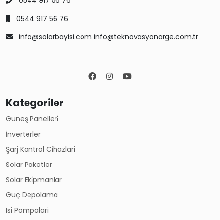
0544 917 56 76
0544 917 56 76
info@solarbayisi.com info@teknovasyonarge.com.tr
Kategoriler
Güneş Panelleri̇
İnverterler
Şarj Kontrol Ci̇hazlari
Solar Paketler
Solar Eki̇pmanlar
Güç Depolama
Isi Pompalari