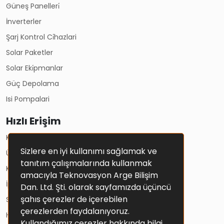
Güneş Panelleri̇
İnverterler
Şarj Kontrol Ci̇hazlari
Solar Paketler
Solar Eki̇pmanlar
Güç Depolama
Isi Pompalari
Hızlı Erişim
Kullanım Koşulları
Sizlere en iyi kullanımı sağlamak ve
Üyelik Sözleşmesi
tanıtım çalışmalarında kullanmak
Kişisel Verilerin Korunması Ve Gizlilik Politikası
amacıyla Teknovasyon Arge Bilişim
İptal Ve İade Şartları
Dan. Ltd. Şti. olarak sayfamızda üçüncü
şahıs çerezler de içerebilen
Solar Sistemler
çerezlerden faydalanıyoruz.
Hesap Bilgileri
Kullandığımız çerezler hakkında bilgi