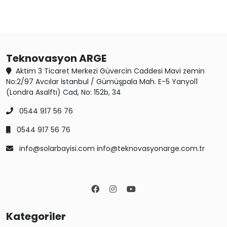
Teknovasyon ARGE
Aktim 3 Ticaret Merkezi Güvercin Caddesi Mavi zemin
No:2/97 Avcılar İstanbul / Gümüşpala Mah. E-5 Yanyol1
(Londra Asalftı) Cad, No: 152b, 34
0544 917 56 76
0544 917 56 76
info@solarbayisi.com info@teknovasyonarge.com.tr
Kategoriler