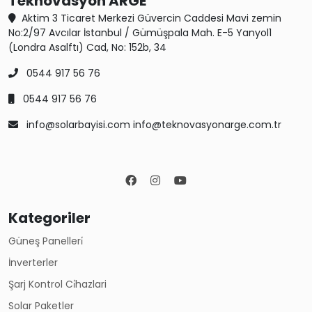
Teknovasyon ARGE
Aktim 3 Ticaret Merkezi Güvercin Caddesi Mavi zemin
No:2/97 Avcılar İstanbul / Gümüşpala Mah. E-5 Yanyol1
(Londra Asalftı) Cad, No: 152b, 34
0544 917 56 76
0544 917 56 76
info@solarbayisi.com info@teknovasyonarge.com.tr
Kategoriler
Güneş Panelleri̇
İnverterler
Şarj Kontrol Ci̇hazlari
Solar Paketler