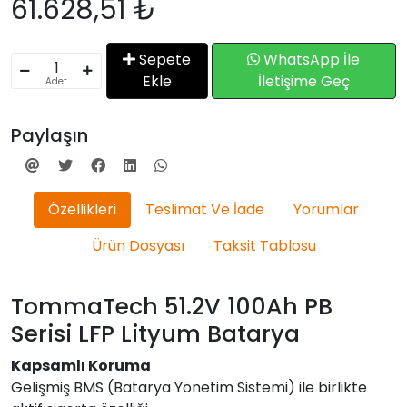
61.628,51 ₺
Sepete
WhatsApp İle
Ekle
İletişime Geç
Adet
Paylaşın
Özellikleri
Teslimat Ve İade
Yorumlar
Ürün Dosyası
Taksit Tablosu
TommaTech 51.2V 100Ah PB
Serisi LFP Lityum Batarya
Kapsamlı Koruma
Gelişmiş BMS (Batarya Yönetim Sistemi) ile birlikte