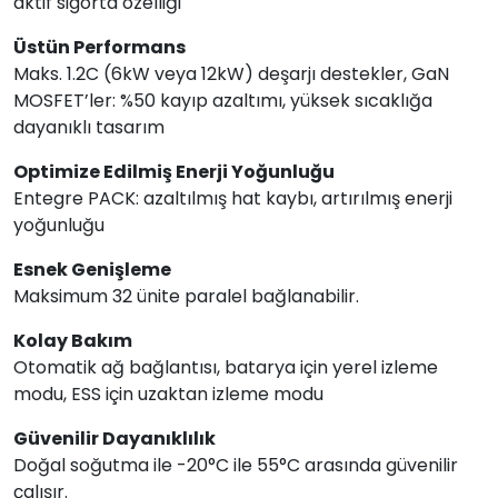
aktif sigorta özelliği
Üstün Performans
Maks. 1.2C (6kW veya 12kW) deşarjı destekler, GaN
MOSFET’ler: %50 kayıp azaltımı, yüksek sıcaklığa
dayanıklı tasarım
Optimize Edilmiş Enerji Yoğunluğu
Entegre PACK: azaltılmış hat kaybı, artırılmış enerji
yoğunluğu
Esnek Genişleme
Maksimum 32 ünite paralel bağlanabilir.
Kolay Bakım
Otomatik ağ bağlantısı, batarya için yerel izleme
modu, ESS için uzaktan izleme modu
Güvenilir Dayanıklılık
Doğal soğutma ile -20°C ile 55°C arasında güvenilir
çalışır.