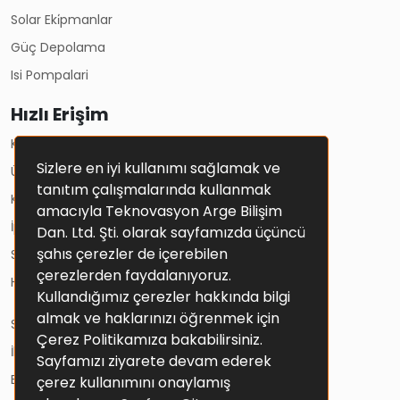
Solar Eki̇pmanlar
Güç Depolama
Isi Pompalari
Hızlı Erişim
Kullanım Koşulları
Sizlere en iyi kullanımı sağlamak ve
Üyelik Sözleşmesi
tanıtım çalışmalarında kullanmak
Kişisel Verilerin Korunması Ve Gizlilik Politikası
amacıyla Teknovasyon Arge Bilişim
İptal Ve İade Şartları
Dan. Ltd. Şti. olarak sayfamızda üçüncü
şahıs çerezler de içerebilen
Solar Sistemler
çerezlerden faydalanıyoruz.
Hesap Bilgileri
Kullandığımız çerezler hakkında bilgi
almak ve haklarınızı öğrenmek için
Sepetim
Çerez Politikamıza bakabilirsiniz.
İletişim
Sayfamızı ziyarete devam ederek
Blog
çerez kullanımını onaylamış