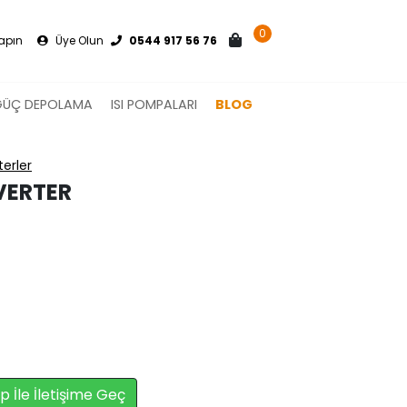
0
Yapın
Üye Olun
0544 917 56 76
GÜÇ DEPOLAMA
ISI POMPALARI
BLOG
erler
VERTER
İle İletişime Geç