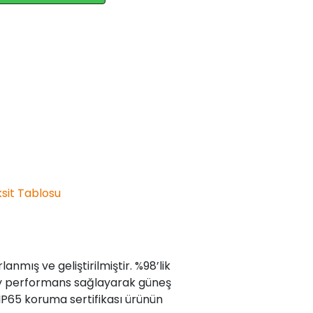
sit Tablosu
nmış ve geliştirilmiştir. %98’lik
zey performans sağlayarak güneş
IP65 koruma sertifikası ürünün