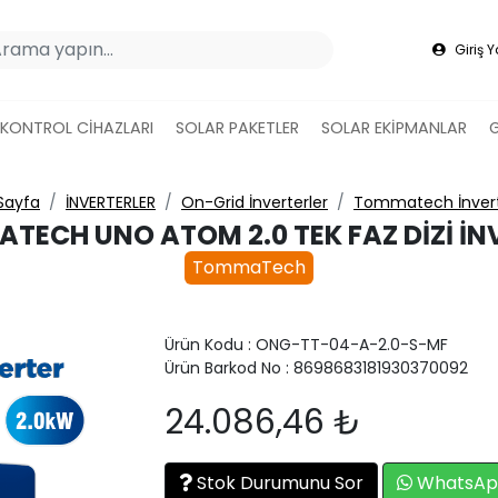
Giriş 
 KONTROL CİHAZLARI
SOLAR PAKETLER
SOLAR EKİPMANLAR
Sayfa
İNVERTERLER
On-Grid İnverterler
Tommatech İnvert
TECH UNO ATOM 2.0 TEK FAZ DIZI İN
TommaTech
Ürün Kodu : ONG-TT-04-A-2.0-S-MF
Ürün Barkod No : 8698683181930370092
24.086,46 ₺
Stok Durumunu Sor
WhatsApp 