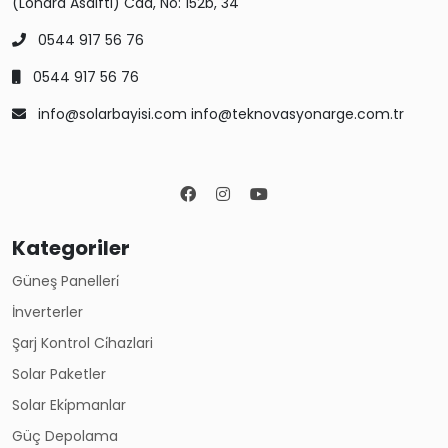
(Londra Asalftı) Cad, No: 152b, 34
0544 917 56 76
0544 917 56 76
info@solarbayisi.com info@teknovasyonarge.com.tr
Kategoriler
Güneş Panelleri̇
İnverterler
Şarj Kontrol Ci̇hazlari
Solar Paketler
Solar Eki̇pmanlar
Güç Depolama