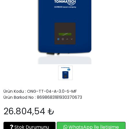
Ürün Kodu : ONG-TT-04-A-3.0-S-MF
Ürün Barkod No : 8698683181930370673
26.804,54 ₺
Stok Durumunu
WhatsApp İle İletişime