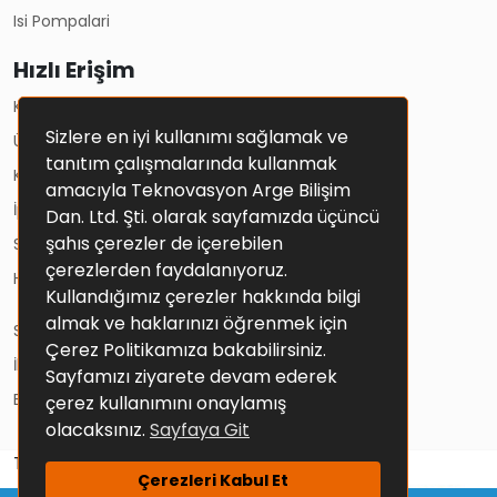
Isi Pompalari
Hızlı Erişim
Kullanım Koşulları
Sizlere en iyi kullanımı sağlamak ve
Üyelik Sözleşmesi
tanıtım çalışmalarında kullanmak
Kişisel Verilerin Korunması Ve Gizlilik Politikası
amacıyla Teknovasyon Arge Bilişim
İptal Ve İade Şartları
Dan. Ltd. Şti. olarak sayfamızda üçüncü
şahıs çerezler de içerebilen
Solar Sistemler
çerezlerden faydalanıyoruz.
Hesap Bilgileri
Kullandığımız çerezler hakkında bilgi
almak ve haklarınızı öğrenmek için
Sepetim
Çerez Politikamıza bakabilirsiniz.
İletişim
Sayfamızı ziyarete devam ederek
Blog
çerez kullanımını onaylamış
olacaksınız.
Sayfaya Git
Tüm Hakları Saklıdır.
Çerezleri Kabul Et