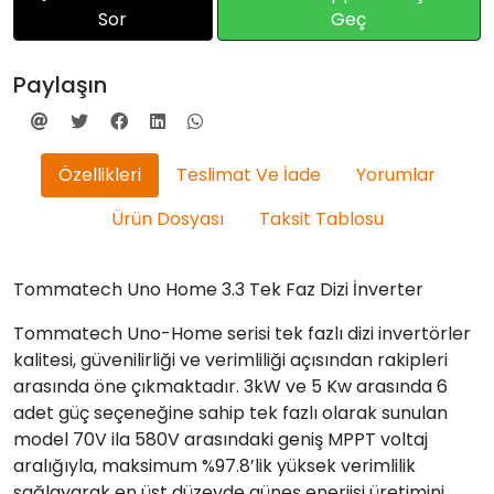
Sor
Geç
Paylaşın
Özellikleri
Teslimat Ve İade
Yorumlar
Ürün Dosyası
Taksit Tablosu
Tommatech Uno Home 3.3 Tek Faz Dizi İnverter
Tommatech Uno-Home serisi tek fazlı dizi invertörler
kalitesi, güvenilirliği ve verimliliği açısından rakipleri
arasında öne çıkmaktadır. 3kW ve 5 Kw arasında 6
adet güç seçeneğine sahip tek fazlı olarak sunulan
model 70V ila 580V arasındaki geniş MPPT voltaj
aralığıyla, maksimum %97.8’lik yüksek verimlilik
sağlayarak en üst düzeyde güneş enerjisi üretimini