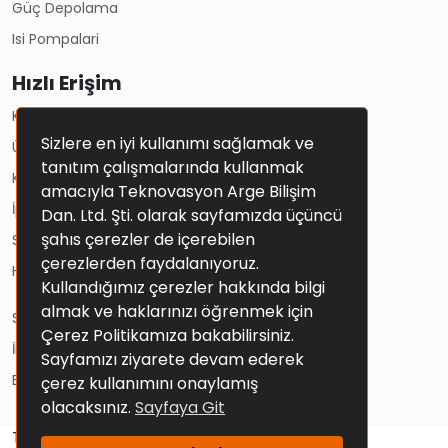
Güç Depolama
Isi Pompalari
Hızlı Erişim
Kullanım Koşulları
Sizlere en iyi kullanımı sağlamak ve
Üyelik Sözleşmesi
tanıtım çalışmalarında kullanmak
Kişisel Verilerin Korunması Ve Gizlilik Politikası
amacıyla Teknovasyon Arge Bilişim
İptal Ve İade Şartları
Dan. Ltd. Şti. olarak sayfamızda üçüncü
şahıs çerezler de içerebilen
Solar Sistemler
çerezlerden faydalanıyoruz.
Hesap Bilgileri
Kullandığımız çerezler hakkında bilgi
almak ve haklarınızı öğrenmek için
Sepetim
Çerez Politikamıza bakabilirsiniz.
İletişim
Sayfamızı ziyarete devam ederek
Blog
çerez kullanımını onaylamış
olacaksınız.
Sayfaya Git
Tüm Hakları Saklıdır.