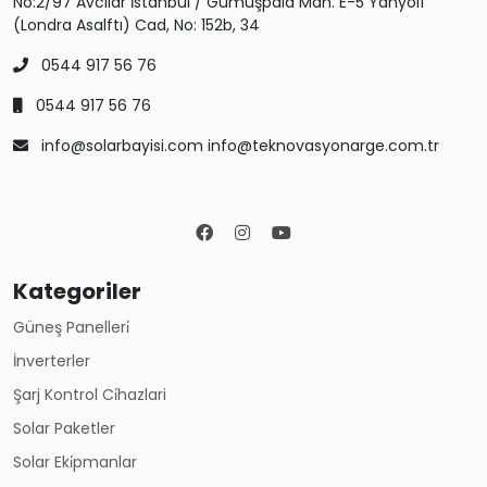
No:2/97 Avcılar İstanbul / Gümüşpala Mah. E-5 Yanyol1
(Londra Asalftı) Cad, No: 152b, 34
0544 917 56 76
0544 917 56 76
info@solarbayisi.com info@teknovasyonarge.com.tr
Kategoriler
Güneş Panelleri̇
İnverterler
Şarj Kontrol Ci̇hazlari
Solar Paketler
Solar Eki̇pmanlar