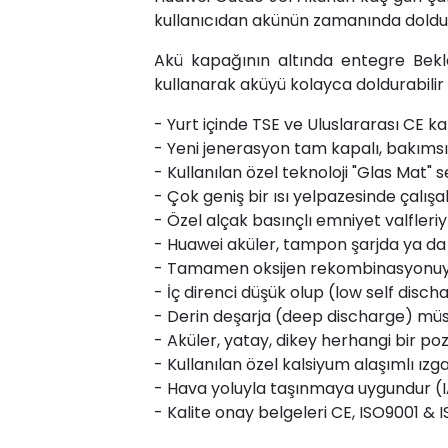
kullanıcıdan akünün zamanında doldur
Akü kapağının altında entegre Bek
kullanarak aküyü kolayca doldurabilir
- Yurt içinde TSE ve Uluslararası CE kal
- Yeni jenerasyon tam kapalı, bakımsız
- Kullanılan özel teknoloji "Glas Mat
- Çok geniş bir ısı yelpazesinde çalışab
- Özel alçak basınçlı emniyet valfleriyl
- Huawei aküler, tampon şarjda ya da
- Tamamen oksijen rekombinasyonuyla
- İç direnci düşük olup (low self disc
- Derin deşarja (deep discharge) müsa
- Aküler, yatay, dikey herhangi bir pozi
- Kullanılan özel kalsiyum alaşımlı ı
- Hava yoluyla taşınmaya uygundur (I
- Kalite onay belgeleri CE, ISO9001 &