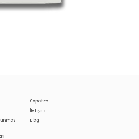
Sepetim
İletişim
Korunması
Blog
ı
arı