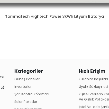
Tommatech Hightech Power 3kWh Lityum Batarya
Kategoriler
Hızlı Erişim
esi
Güneş Panelleri̇
Kullanım Koşulları
İnverterler
Üyelik Sözleşmesi
tı)
Şarj Kontrol Ci̇hazlari
Kişisel Verilerin 
Ve Gizlilik Politikas
Solar Paketler
İptal Ve İade Şartl