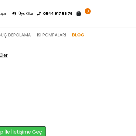
0
Yapın
Üye Olun
0544 917 56 76
GÜÇ DEPOLAMA
ISI POMPALARI
BLOG
üler
İle İletişime Geç