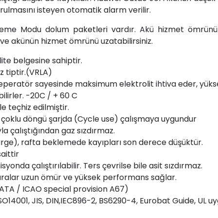
ulmasını isteyen otomatik alarm verilir.
leme Modu dolum paketleri vardır. Akü hizmet ömrünü
 ve akünün hizmet ömrünü uzatabilirsiniz.
ite belgesine sahiptir.
 tiptir.(VRLA)
" seperatör sayesinde maksimum elektrolit ihtiva eder, yü
ilirler. -20C / + 60 C
e teçhiz edilmiştir.
 çoklu döngü şarjda (Cycle use) çalışmaya uygundur
 çalıştığından gaz sızdırmaz.
harge), rafta beklemede kayıpları son derece düşüktür.
ittir
syonda çalıştırılabilir. Ters çevrilse bile asit sızdırmaz.
zgaralar uzun ömür ve yüksek performans sağlar.
ATA / ICAO special provision A67)
 ISO14001, JIS, DIN,IEC896-2, BS6290-4, Eurobat Guide, UL