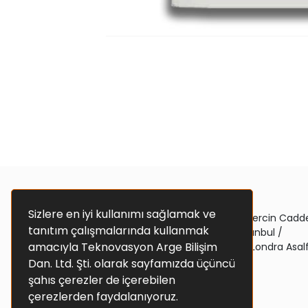
Teknovasyon ARGE
Sizlere en iyi kullanımı sağlamak ve
Aktim 3 Ticaret Merkezi Güvercin Cadd
tanıtım çalışmalarında kullanmak
Mavi zemin No:2/97 Avcılar İstanbul /
amacıyla Teknovasyon Arge Bilişim
Gümüşpala Mah. E-5 Yanyol1 (Londra Asalf
Cad, No: 152b, 34
Dan. Ltd. Şti. olarak sayfamızda üçüncü
şahıs çerezler de içerebilen
0544 917 56 76
çerezlerden faydalanıyoruz.