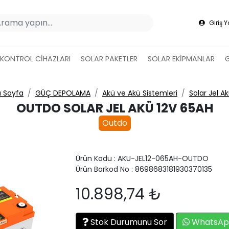
Giriş 
 KONTROL CİHAZLARI
SOLAR PAKETLER
SOLAR EKİPMANLAR
 Sayfa
GÜÇ DEPOLAMA
Akü ve Akü Sistemleri
Solar Jel Ak
OUTDO SOLAR JEL AKÜ 12V 65AH
Outdo
Ürün Kodu : AKU-JEL12-065AH-OUTDO
Ürün Barkod No : 8698683181930370135
10.898,74 ₺
Stok Durumunu Sor
WhatsApp 