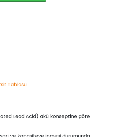
sit Tablosu
gulated Lead Acid) akü konseptine göre
k şarj ve kapasiteye inmesi durumunda